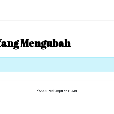
t Yang Mengubah
©
2026
Perkumpulan HuMa