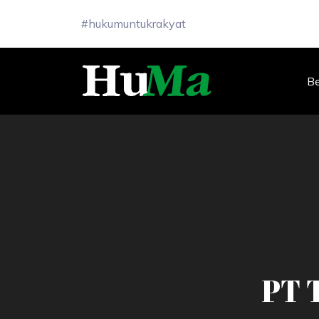
#hukumuntukrakyat
B
PT 