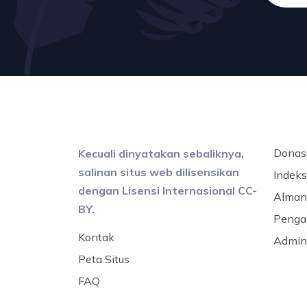
Donas
Kecuali dinyatakan sebaliknya,
salinan situs web dilisensikan
Indeks 
dengan Lisensi Internasional CC-
Alman
BY.
Penga
Kontak
Admini
Peta Situs
FAQ