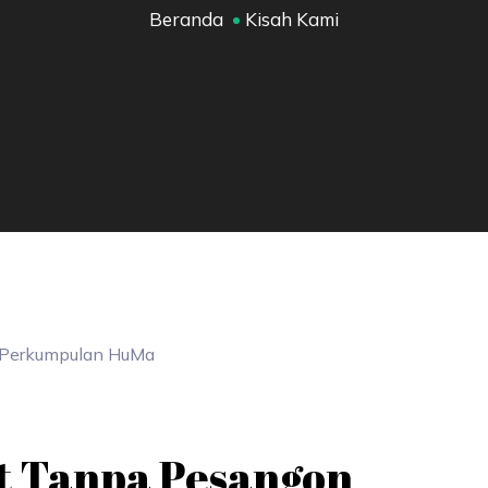
Beranda
Kisah Kami
Perkumpulan
HuMa
t Tanpa Pesangon