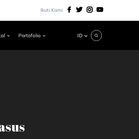
Ikuti Kami
ID
tal
Portofolio
asus