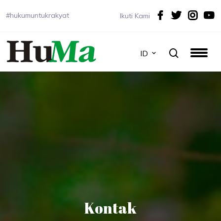
#hukumuntukrakyat
Ikuti Kami
ID
Kontak