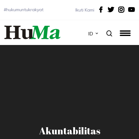
#hukumuntukrakyat
Ikuti Kami
ID
Akuntabilitas