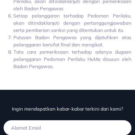
Perilaku, akan ditindaklanjuti dengan pemeriksaan
oleh Badan Pengawas
Setiap pelanggaran terhadap Pedoman Perilaku,
akan ditindaklanjuti dengan pertanggungjawaban
serta pemberian sanksi yang ditentukan untuk itu.
Putusan Badan Pengawas yang dijatuhkan atas
pelanggaran bersifat final dan mengikat.
Tata cara pemeriksaan terhadap adanya dugaan
pelanggaran Pedoman Perilaku HuMa disusun oleh
Badan Pengawas.
Ingin mendapatkan kabar-kabar terkini dari kami?