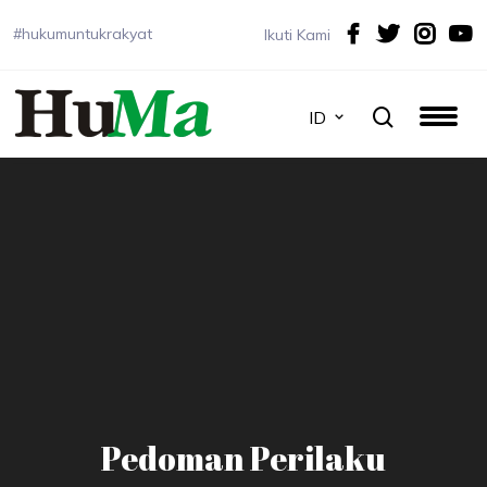
#hukumuntukrakyat
Ikuti Kami
ID
Pedoman Perilaku