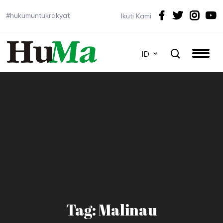
#hukumuntukrakyat
Ikuti Kami
ID
Tag: Malinau