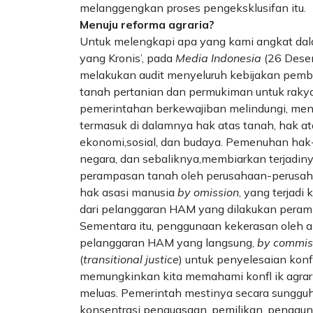
melanggengkan proses pengeksklusifan itu.
Menuju reforma agraria?
Untuk melengkapi apa yang kami angkat dalam
yang Kronis’, pada
Media Indonesia
(26 Dese
melakukan audit menyeluruh kebijakan pemb
tanah pertanian dan permukiman untuk rakya
pemerintahan berkewajiban melindungi, me
termasuk di dalamnya hak atas tanah, hak at
ekonomi,sosial, dan budaya. Pemenuhan hak-
negara, dan sebaliknya,membiarkan terjadi
perampasan tanah oleh perusahaan-perusah
hak asasi manusia
by omission
, yang terjad
dari pelanggaran HAM yang dilakukan peram
Sementara itu, penggunaan kekerasan oleh a
pelanggaran HAM yang langsung,
by commis
(
transitional justice
) untuk penyelesaian kon
memungkinkan kita memahami konfl ik agraria 
meluas. Pemerintah mestinya secara sungg
konsentrasi penguasaan, pemilikan, penggu