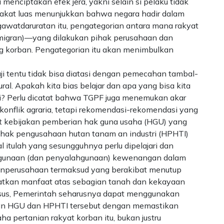
enciptakan efek jera, yakni selain si pelaku tidak
rakat luas menunjukkan bahwa negara hadir dalam
gawatdaruratan itu, pengategorian antara mana rakyat
(migran)—yang dilakukan pihak perusahaan dan
g korban. Pengategorian itu akan menimbulkan
ji tentu tidak bisa diatasi dengan pemecahan tambal-
ral. Apakah kita bias belajar dan apa yang bisa kita
ini? Perlu dicatat bahwa TGPF juga menemukan akar
a konflik agraria, tetapi rekomendasi-rekomendasi yang
it kebijakan pemberian hak guna usaha (HGU) yang
 hak pengusahaan hutan tanam an industri (HPHTI)
 itulah yang sesungguhnya perlu dipelajari dan
ggunaan (dan penyalahgunaan) kewenangan dalam
anperusahaan termaksud yang berakibat menutup
tkan manfaat atas sebagian tanah dan kekayaan
asus, Pemerintah seharusnya dapat menggunakan
n HGU dan HPHTI tersebut dengan memastikan
a pertanian rakyat korban itu, bukan justru