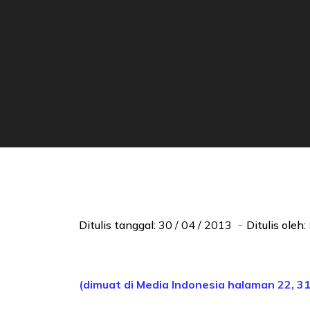
Ditulis tanggal:
30 / 04 / 2013
Ditulis oleh:
(dimuat di Media Indonesia halaman 22, 31