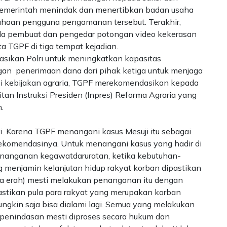
emerintah menindak dan menertibkan badan usaha
haan pengguna pengamanan tersebut. Terakhir,
a pembuat dan pengedar potongan video kekerasan
a TGPF di tiga tempat kejadian.
sikan Polri untuk meningkatkan kapasitas
an penerimaan dana dari pihak ketiga untuk menjaga
isisi kebijakan agraria, TGPF merekomendasikan kepada
n Instruksi Presiden (Inpres) Reforma Agraria yang
.
. Karena TGPF menangani kasus Mesuji itu sebagai
irekomendasinya. Untuk menangani kasus yang hadir di
enanganan kegawatdaruratan, ketika kebutuhan-
menjamin kelanjutan hidup rakyat korban dipastikan
da erah) mesti melakukan penanganan itu dengan
ipastikan pula para rakyat yang merupakan korban
ungkin saja bisa dialami lagi. Semua yang melakukan
enindasan mesti diproses secara hukum dan