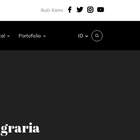
Ikuti Kami
ID
tal
Portofolio
graria