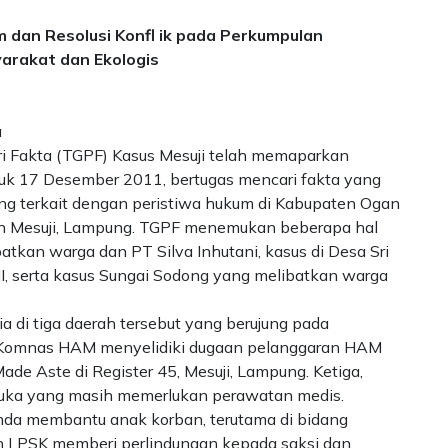
dan Resolusi Konfl ik pada Perkumpulan
arakat dan Ekologis
a
i Fakta (TGPF) Kasus Mesuji telah memaparkan
uk 17 Desember 2011, bertugas mencari fakta yang
ng terkait dengan peristiwa hukum di Kabupaten Ogan
ten Mesuji, Lampung. TGPF menemukan beberapa hal
batkan warga dan PT Silva Inhutani, kasus di Desa Sri
, serta kasus Sungai Sodong yang melibatkan warga
 di tiga daerah tersebut yang berujung pada
a Komnas HAM menyelidiki dugaan pelanggaran HAM
de Aste di Register 45, Mesuji, Lampung. Ketiga,
uka yang masih memerlukan perawatan medis.
a membantu anak korban, terutama di bidang
n LPSK memberi perlindungan kepada saksi dan