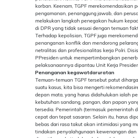
korban. Keenam, TGPF merekomendasikan p
pengamanan, penanggung jawab, dan perusa
melakukan langkah penegakan hukum kepad
di DPR yang tidak sesuai dengan temuan fakt
Terhadap kepolisian, TGPF juga merekomenda
penanganan konﬂik dan mendorong pelarang
netralitas dan profesionalitas kerja Polri. D
PPresiden untuk mempertimbangkan penerbita
pelaksanaannya dipantau Unit Kerja Presiden
Penanganan kegawatdaruratan
Temuan-temuan TGPF tersebut patut dihargai
suatu kasus, kita bisa mengerti rekomendas
depan mata, yang harus didahulukan ialah p
kebutuhan sandang, pangan, dan papan yang 
tersedia. Pemerintah (termasuk pemerintah 
cepat dan tepat sasaran. Selain itu, harus d
bebas dari rasa takut akan intimidasi yang m
tindakan penyalahgunaan kewenangan dan p