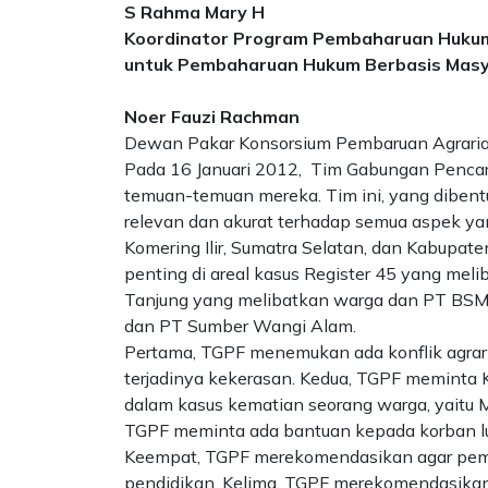
S Rahma Mary H
Koordinator Program Pembaharuan Hukum 
untuk Pembaharuan Hukum Berbasis Masy
Noer Fauzi Rachman
Dewan Pakar Konsorsium Pembaruan Agrari
Pada 16 Januari 2012, Tim Gabungan Pencar
temuan-temuan mereka. Tim ini, yang dibent
relevan dan akurat terhadap semua aspek ya
Komering Ilir, Sumatra Selatan, dan Kabupa
penting di areal kasus Register 45 yang meli
Tanjung yang melibatkan warga dan PT BSMI
dan PT Sumber Wangi Alam.
Pertama, TGPF menemukan ada konflik agraria
terjadinya kekerasan. Kedua, TGPF memint
dalam kasus kematian seorang warga, yaitu Ma
TGPF meminta ada bantuan kepada korban l
Keempat, TGPF merekomendasikan agar pemd
pendidikan. Kelima, TGPF merekomendasika