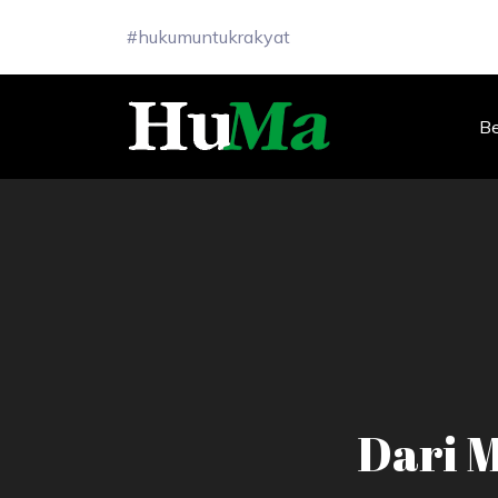
#hukumuntukrakyat
B
Dari 