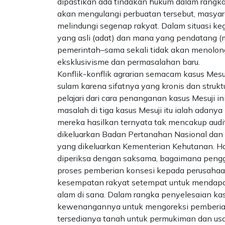
dipastikan ada tindakan hukum dalam rangka m
akan mengulangi perbuatan tersebut, masya
melindungi segenap rakyat. Dalam situasi ke
yang asli (adat) dan mana yang pendatang 
pemerintah–sama sekali tidak akan menolon
eksklusivisme dan permasalahan baru.
Konflik-konflik agrarian semacam kasus Mesu
sulam karena sifatnya yang kronis dan struktu
pelajari dari cara penanganan kasus Mesuji 
masalah di tiga kasus Mesuji itu ialah adany
mereka hasilkan ternyata tak mencakup aud
dikeluarkan Badan Pertanahan Nasional dan
yang dikeluarkan Kementerian Kehutanan. Hal
diperiksa dengan saksama, bagaimana pen
proses pemberian konsesi kepada perusaha
kesempatan rakyat setempat untuk mendapa
alam di sana. Dalam rangka penyelesaian k
kewenangannya untuk mengoreksi pemberia
tersedianya tanah untuk permukiman dan usah