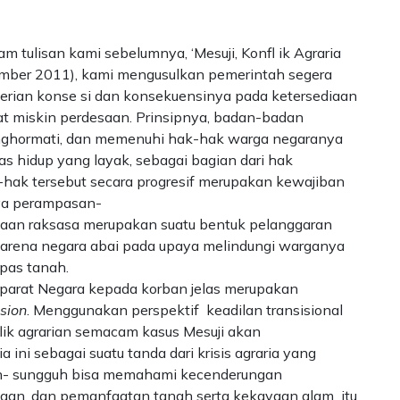
 tulisan kami sebelumnya, ‘Mesuji, Konfl ik Agraria
mber 2011), kami mengusulkan pemerintah segera
erian konse si dan konsekuensinya pada ketersediaan
t miskin perdesaan. Prinsipnya, badan-badan
nghormati, dan memenuhi hak-hak warga negaranya
as hidup yang layak, sebagai bagian dari hak
hak tersebut secara progresif merupakan kewajiban
nya perampasan-
aan raksasa merupakan suatu bentuk pelanggaran
i karena negara abai pada upaya melindungi warganya
pas tanah.
parat Negara kepada korban jelas merupakan
sion
. Menggunakan perspektif keadilan transisional
flik agrarian semacam kasus Mesuji akan
ini sebagai suatu tanda dari krisis agraria yang
uh- sungguh bisa memahami kecenderungan
naan, dan pemanfaatan tanah serta kekayaan alam itu