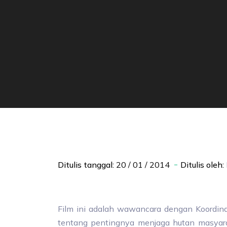
Ditulis tanggal:
20 / 01 / 2014
Ditulis oleh:
Film ini adalah wawancara dengan Koordinato
tentang pentingnya menjaga hutan masyar