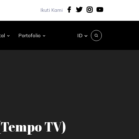
Ikuti Kami
ID
tal
Portofolio
(Tempo TV)