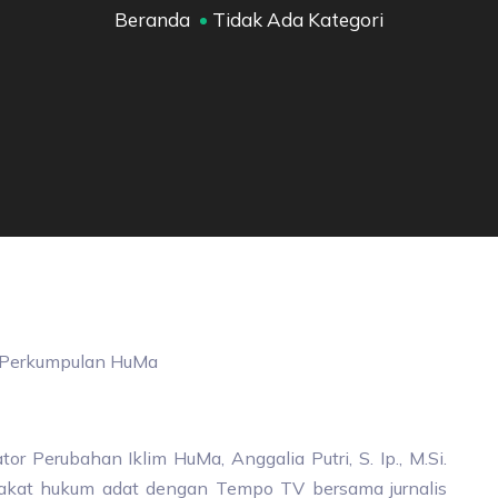
Beranda
Tidak Ada Kategori
Perkumpulan
HuMa
r Perubahan Iklim HuMa, Anggalia Putri, S. Ip., M.Si.
akat hukum adat dengan Tempo TV bersama jurnalis