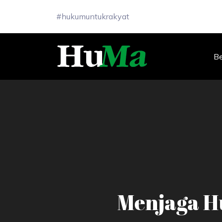
#hukumuntukrakyat
B
Menjaga H