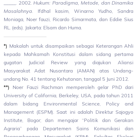
_____. 2002.
Hukum: Paradigma, Metode, dan Dinamika
Masalahnya
. Ifdhal kasim, Winarno Yudho, Sandra
Moniaga, Noer fauzi, Ricardo Simarmata, dan Eddie Sius
RL. (eds). Jakarta: Elsam dan Huma.
*)
Makalah untuk disampaikan sebagai Keterangan Ahli
kepada Mahkamah Konstitusi dalam sidang pertama
gugatan Judicial Review yang diajukan Aliansi
Masyarakat Adat Nusantara (AMAN) atas Undang-
undang No. 41 tentang Kehutanan, tanggal 5 Juni 2012.
**)
Noer Fauzi Rachman memperoleh gelar PhD dari
University of California, Berkeley, USA, pada tahun 2011
dalam bidang Environmental Science, Policy and
Management (ESPM). Saat ini adalah Direktur Sajogyo
Institute, Bogor; dan mengajar “Politik dan Gerakan
Agraria” pada Departemen Sains Komunikasi dan
Pengembangan Masyarakat (KPM), Fakultas Ekologi