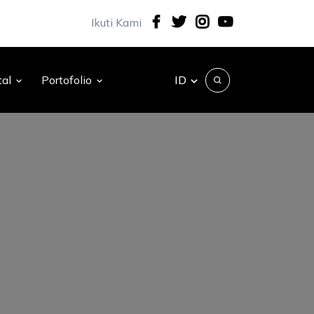
Ikuti Kami
ID
tal
Portofolio