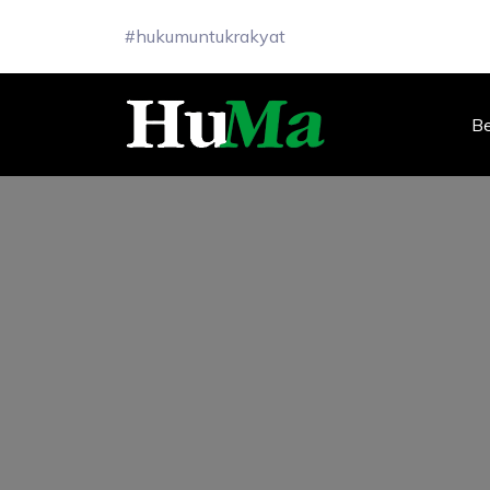
#hukumuntukrakyat
B