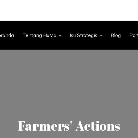
eranda
Tentang HuMa
Isu Strategis
Blog
Por
Farmers’ Actions