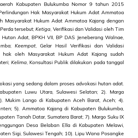
Daerah Kabupaten Bulukumba Nomor 9 tahun 2015
Perlindungan Hak Masyarakat Hukum Adat Ammatoa
leh Masyarakat Hukum Adat Ammatoa Kajang dengan
Perda tersebut;
Ketiga
, Verifikasi dan Validasi oleh Tim
an Hutan Adat, BPKH VII, BP DAS Jeneberang Walnae,
kumba;
Keempat
, Gelar Hasil Verifikasi dan Validasi
 hak oleh Masyarakat Hukum Adat Kajang sudah
teri;
Kelima
, Konsultasi Publik dilakukan pada tanggal
lokasi yang sedang dalam proses advokasi hutan adat.
 Kabupaten Luwu Utara, Sulawesi Selatan; 2). Marga
). Mukim Lango di Kabupaten Aceh Barat, Aceh; 4).
nten; 5). Ammatoa Kajang di Kabupaten Bulukumba,
abupaten Tanah Datar, Sumatera Barat; 7). Margo Suku IX
menggungan Desa Belaban Ella di Kabupaten Melawi,
paten Sigi, Sulawesi Tengah; 10). Lipu Wana Posangke