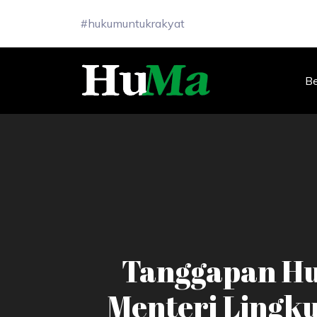
#hukumuntukrakyat
B
Tanggapan Hu
Menteri Lingk