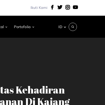
Ikuti Kami
ID
tal
Portofolio
tas Kehadiran
anan Di Kajang