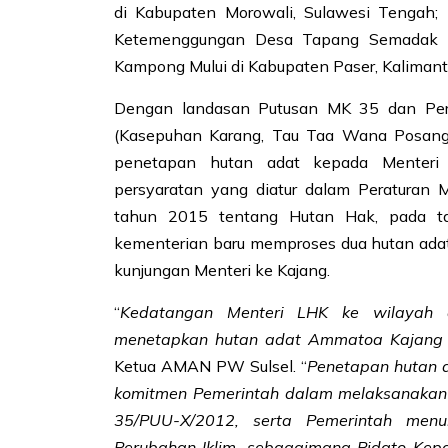
di Kabupaten Morowali, Sulawesi Tengah; 
Ketemenggungan Desa Tapang Semadak di
Kampong Mului di Kabupaten Paser, Kalimant
Dengan landasan Putusan MK 35 dan Pe
(Kasepuhan Karang, Tau Taa Wana Posangk
penetapan hutan adat kepada Menteri
persyaratan yang diatur dalam Peraturan
tahun 2015 tentang Hutan Hak, pada ta
kementerian baru memproses dua hutan ada
kunjungan Menteri ke Kajang.
“
Kedatangan Menteri LHK ke wilayah
menetapkan hutan adat Ammatoa Kajang ad
Ketua AMAN PW Sulsel. “
Penetapan hutan 
komitmen Pemerintah dalam melaksanakan 
35/PUU-X/2012, serta Pemerintah menun
Perubahan Iklim, sebagaimana Pidato Kep