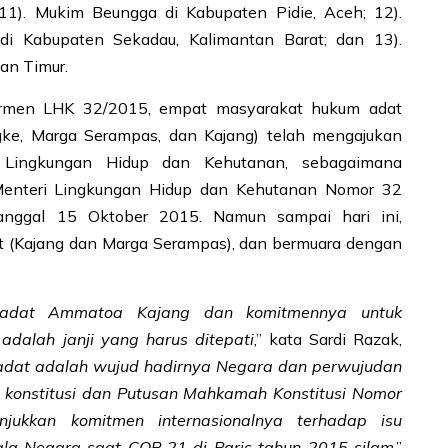
11). Mukim Beungga di Kabupaten Pidie, Aceh; 12).
 Kabupaten Sekadau, Kalimantan Barat; dan 13).
an Timur.
rmen LHK 32/2015, empat masyarakat hukum adat
e, Marga Serampas, dan Kajang) telah mengajukan
 Lingkungan Hidup dan Kehutanan, sebagaimana
 Menteri Lingkungan Hidup dan Kehutanan Nomor 32
nggal 15 Oktober 2015. Namun sampai hari ini,
t (Kajang dan Marga Serampas), dan bermuara dengan
 adat Ammatoa Kajang dan komitmennya untuk
alah janji yang harus ditepati
,” kata Sardi Razak,
adat adalah wujud hadirnya Negara dan perwujudan
konstitusi dan Putusan Mahkamah Konstitusi Nomor
jukkan komitmen internasionalnya terhadap isu
ala Negara saat COP 21 di Paris tahun 2015 silam
,”