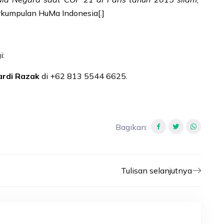
erkumpulan HuMa Indonesia[.]
i:
ardi Razak
di +62 813 5544 6625.
Bagikan
:
Tulisan selanjutnya