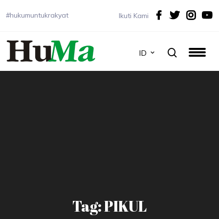
#hukumuntukrakyat
Ikuti Kami
ID
Tag: PIKUL