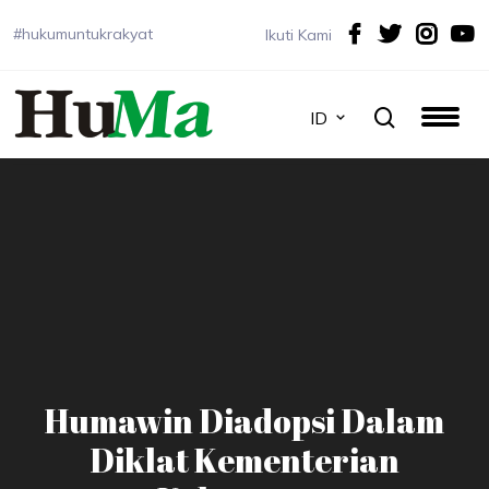
#hukumuntukrakyat
Ikuti Kami
ID
Humawin Diadopsi Dalam
Diklat Kementerian