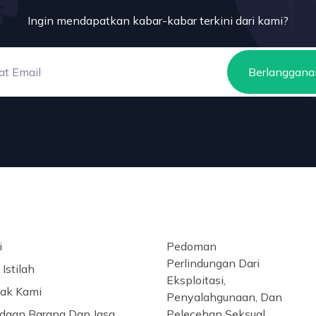
Ingin mendapatkan kabar-kabar terkini dari kami?
Berlanggana
i
Pedoman
Perlindungan Dari
Istilah
Eksploitasi,
ak Kami
Penyalahgunaan, Dan
daan Barang Dan Jasa
Pelecehan Seksual