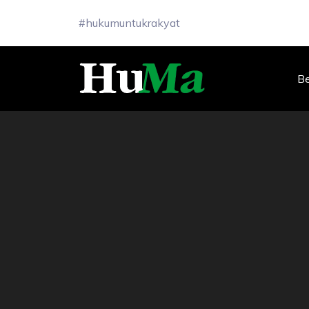
#hukumuntukrakyat
B