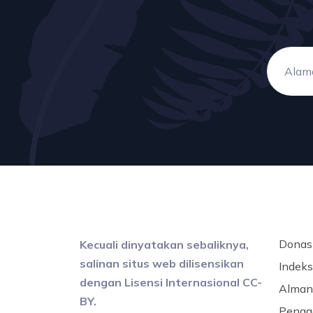
Donas
Kecuali dinyatakan sebaliknya,
salinan situs web dilisensikan
Indeks 
dengan Lisensi Internasional CC-
Alman
BY.
Penga