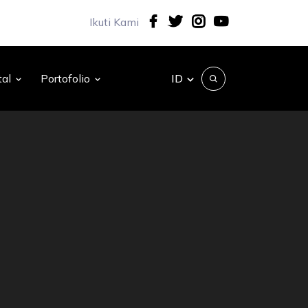
Ikuti Kami
ID
tal
Portofolio