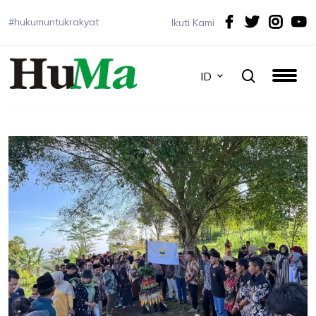
#hukumuntukrakyat
Ikuti Kami
ID