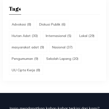
Tags
Advokasi
(
8
)
Diskusi Publik
(
6
)
Hutan Adat
(
30
)
Internasional
(
5
)
Lokal
(
29
)
masyarakat adat
(
9
)
Nasional
(
37
)
Pengumuman
(
9
)
Sekolah Lapang
(
20
)
UU Cipta Kerja
(
8
)
Ingin mendapatkan kabar-kabar terkini dari kami?