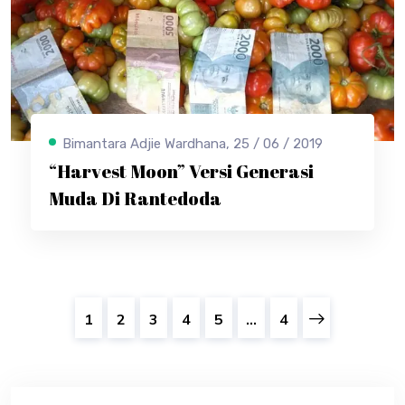
Bimantara Adjie Wardhana, 25 / 06 / 2019
“Harvest Moon” Versi Generasi
Muda Di Rantedoda
1
2
3
4
5
...
4