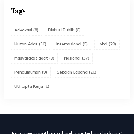
Tags
Advokasi
(
8
)
Diskusi Publik
(
6
)
Hutan Adat
(
30
)
Internasional
(
5
)
Lokal
(
29
)
masyarakat adat
(
9
)
Nasional
(
37
)
Pengumuman
(
9
)
Sekolah Lapang
(
20
)
UU Cipta Kerja
(
8
)
Ingin mendapatkan kabar-kabar terkini dari kami?