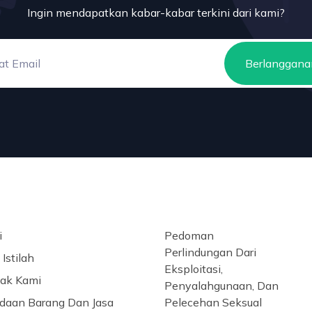
Ingin mendapatkan kabar-kabar terkini dari kami?
Berlanggana
i
Pedoman
Perlindungan Dari
Istilah
Eksploitasi,
ak Kami
Penyalahgunaan, Dan
daan Barang Dan Jasa
Pelecehan Seksual