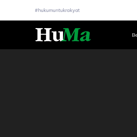
#hukumuntukrakyat
B