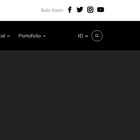
Ikuti Kami
ID
tal
Portofolio