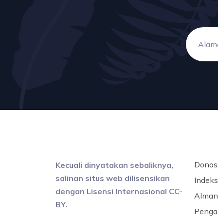
Donas
Kecuali dinyatakan sebaliknya,
salinan situs web dilisensikan
Indeks 
dengan Lisensi Internasional CC-
Alman
BY.
Penga